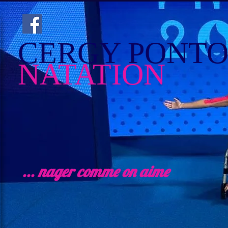
CERGY PONTO
NATATION
... nager comme on aime