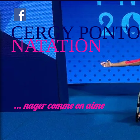
CERGY PONTO
NATATION
... nager comme on aime