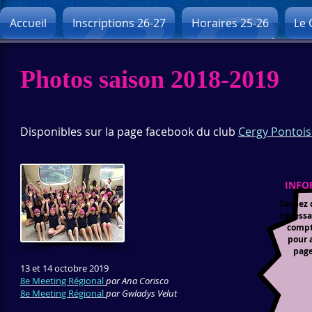
Accueil
Inscriptions 26-27
Horaires 25-26
Le 
Photos saison 2018-2019
Disponibles sur la page facebook du club
Cergy Pontois
MMm
INFO
Sachez q
nécessa
compt
pour 
page
13 et 14 octobre 2019
8e Meeting Régional
par Ana Corisco
8e Meeting Régional
par Gwladys Velut