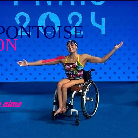
PONTOISE
ON
n aime