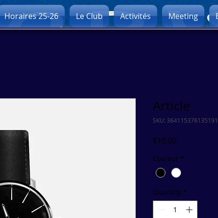
Horaires 25-26
Le Club
Activités
Meeting
Article
SKU: 364115376135191
Price
€10.00
Couleur
*
Quantity
*