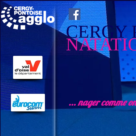
CERGY 
NATATI
... nager comme o