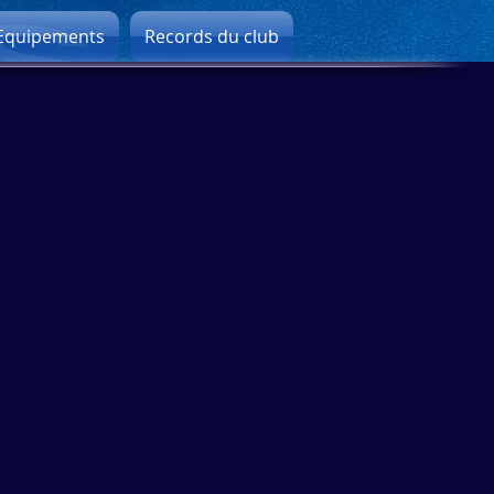
Equipements
Records du club