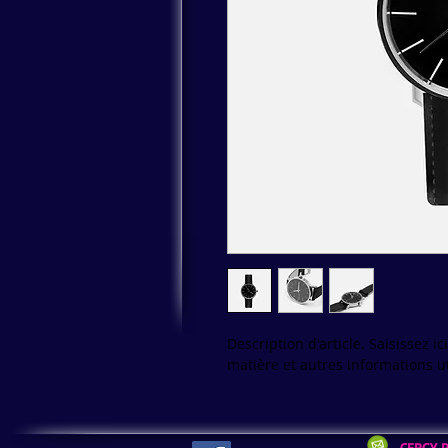
Description d'article. Saisissez ici 
matière et autres informations ut
CERGY 