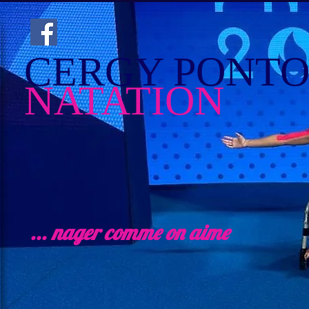
CERGY PONTO
NATATION
... nager comme on aime